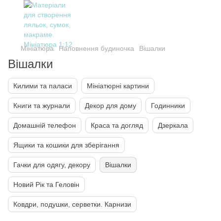
Мініатюра
Наповнення будиночка
Вішалки
Вішалки
Килими та паласи
Мініатюрні картини
Книги та журнали
Декор для дому
Годинники
Домашній телефон
Краса та догляд
Дзеркала
Ящики та кошики для зберігання
Гачки для одягу, декору
Вішалки
Новий Рік та Геловін
Ковдри, подушки, серветки. Карнизи