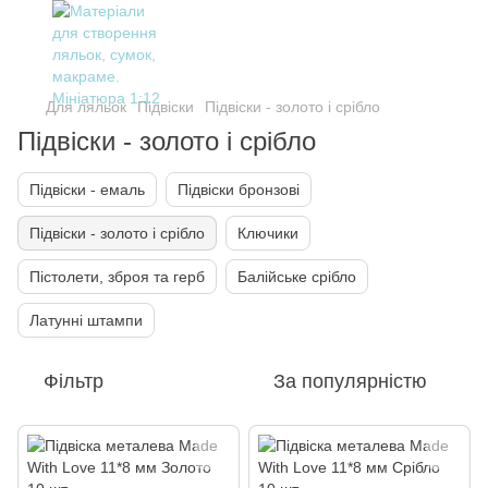
Для ляльок
Підвіски
Підвіски - золото і срібло
Підвіски - золото і срібло
Підвіски - емаль
Підвіски бронзові
Підвіски - золото і срібло
Ключики
Пістолети, зброя та герб
Балійське срібло
Латунні штампи
Фільтр
За популярністю