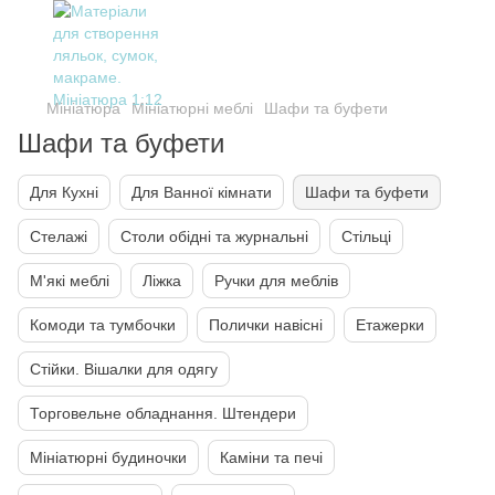
Мініатюра
Мініатюрні меблі
Шафи та буфети
Шафи та буфети
Для Кухні
Для Ванної кімнати
Шафи та буфети
Стелажі
Столи обідні та журнальні
Стільці
М'які меблі
Ліжка
Ручки для меблів
Комоди та тумбочки
Полички навісні
Етажерки
Стійки. Вішалки для одягу
Торговельне обладнання. Штендери
Мініатюрні будиночки
Каміни та печі