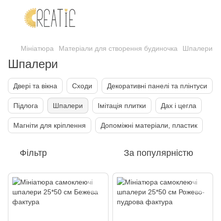
Мініатюра
Матеріали для створення будиночка
Шпалери
Шпалери
Двері та вікна
Сходи
Декоративні панелі та плінтуси
Підлога
Шпалери
Імітація плитки
Дах і цегла
Магніти для кріплення
Допоміжні матеріали, пластик
Фільтр
За популярністю