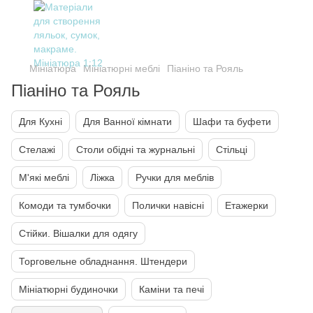
Мініатюра
Мініатюрні меблі
Піаніно та Рояль
Піаніно та Рояль
Для Кухні
Для Ванної кімнати
Шафи та буфети
Стелажі
Столи обідні та журнальні
Стільці
М'які меблі
Ліжка
Ручки для меблів
Комоди та тумбочки
Полички навісні
Етажерки
Стійки. Вішалки для одягу
Торговельне обладнання. Штендери
Мініатюрні будиночки
Каміни та печі