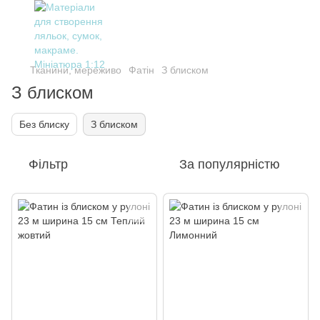
Тканини, мереживо
Фатін
З блиском
З блиском
Без блиску
З блиском
Фільтр
За популярністю