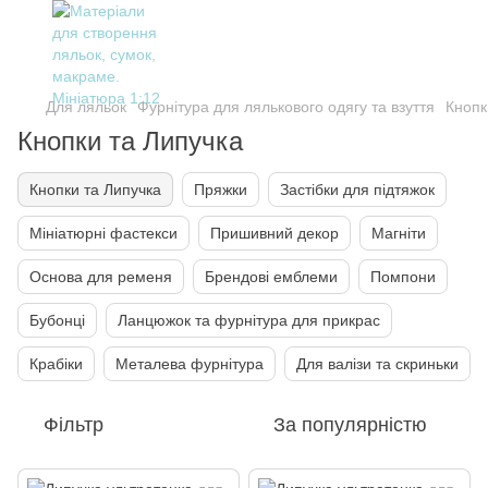
Для ляльок
Фурнітура для лялькового одягу та взуття
Кнопк
Кнопки та Липучка
Кнопки та Липучка
Пряжки
Застібки для підтяжок
Мініатюрні фастекси
Пришивний декор
Магніти
Основа для ременя
Брендові емблеми
Помпони
Бубонці
Ланцюжок та фурнітура для прикрас
Крабіки
Металева фурнітура
Для валізи та скриньки
Фільтр
За популярністю