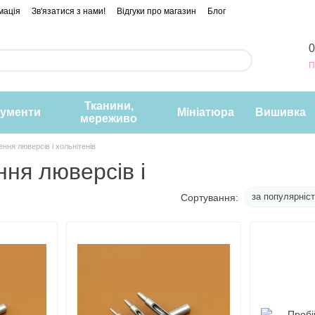
мація
Зв'язатися з нами!
Відгуки про магазин
Блог
0
П
Тканини,
рументи
Мініатюра
Вишивка
мереживо
ння люверсів і хольнітенів
ня люверсів і
за популярніс
Сортування: