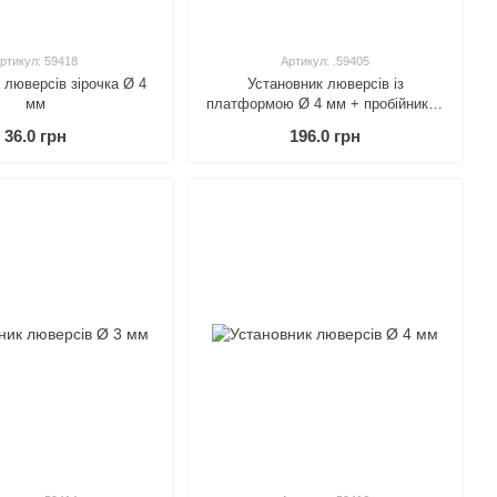
ртикул: 59418
Артикул: .59405
 люверсів зірочка Ø 4
Установник люверсів із
мм
платформою Ø 4 мм + пробійник Ø
4.5 мм
36.0 грн
196.0 грн