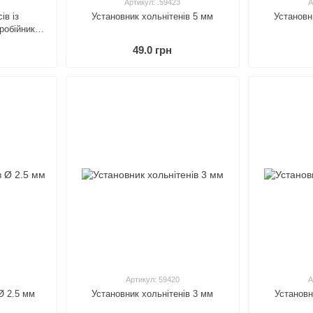
Артикул: .59423
А
ів із
Установник хольнітенів 5 мм
Установн
робійник Ø
49.0 грн
Артикул: 59420
А
Ø 2.5 мм
Установник хольнітенів 3 мм
Установн