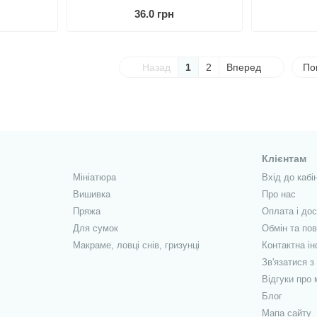
36.0 грн
Назад
1
2
Вперед
По
Клієнтам
Мініатюра
Вхід до кабі
Вишивка
Про нас
Пряжа
Оплата і до
Для сумок
Обмін та по
Макраме, ловці снів, гризунці
Контактна і
Зв'язатися з
Відгуки про 
Блог
Мапа сайту