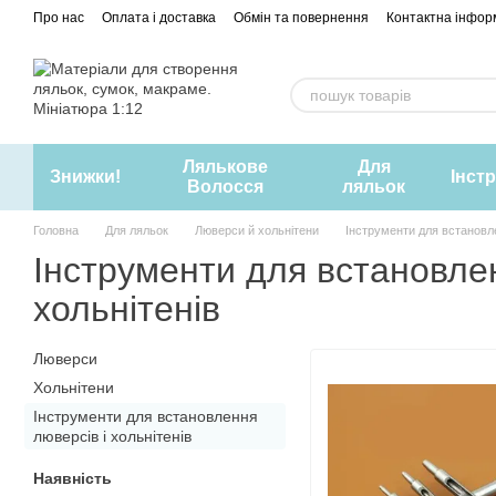
Перейти до основного контенту
Про нас
Оплата і доставка
Обмін та повернення
Контактна інфор
Лялькове
Для
Знижки!
Інст
Волосся
ляльок
Головна
Для ляльок
Люверси й хольнітени
Інструменти для встановле
Інструменти для встановлен
хольнітенів
Люверси
Хольнітени
Інструменти для встановлення
люверсів і хольнітенів
Наявність