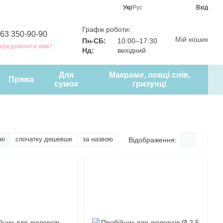
Укр
Рус
Вхід
Графік роботи:
63 350-90-90
Мій кошик
Пн-СБ:
10:00–17:30
ередзвонити вам?
Нд:
вихідний
Для
Макраме, ловці снів,
Пряжа
сумок
гризунці
тю
спочатку дешевше
за назвою
Відображення: