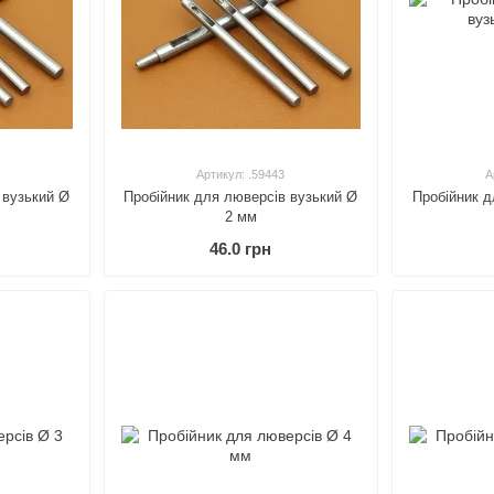
Артикул: .59443
А
 вузький Ø
Пробійник для люверсів вузький Ø
Пробійник д
2 мм
46.0 грн