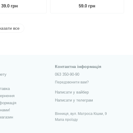
39.0 грн
59.0 грн
казати все
Контактна інформація
нету
063 350-90-90
Передзвонити вам?
ставка
Написати у вайбер
вернення
Написати у телеграм
нформація
 нами!
Вінниця, вул. Матроса Кішки, 9
магазин
Мапа проїзду