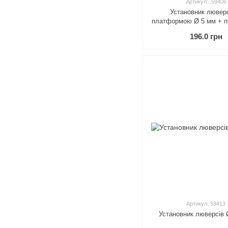
Артикул: .59406
Установник люверс
платформою Ø 5 мм + п
5.5 мм
196.0 грн
Артикул: 59413
Установник люверсів 