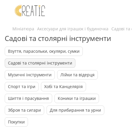
Мініатюра
Аксесуари для іграшок і будиночка
Садові та
Садові та столярні інструменти
Взуття, парасольки, окуляри, сумки
Садові та столярні інструменти
Музичні інструменти
Лійки та відерця
Спорт та ігри
Хобі та Канцелярія
Шиття і прасування
Коники та іграшки
Зброя та сигари
Для прибирання та урни
Покупки