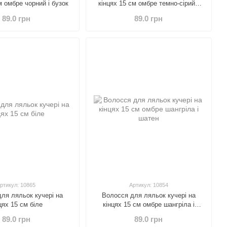
м омбре чорний і бузок
кінцях 15 см омбре темно-сірий і
попеляста троянда
89.0 грн
89.0 грн
ртикул: 10865
Артикул: 10854
ля ляльок кучері на
Волосся для ляльок кучері на
цях 15 см біле
кінцях 15 см омбре шангріла і
шатен
89.0 грн
89.0 грн