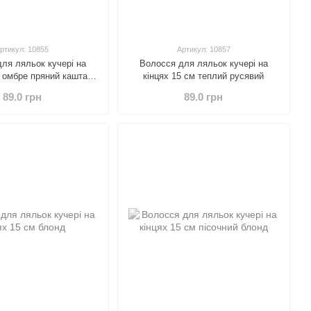
ртикул: 10855
Артикул: 10857
ля ляльок кучері на
Волосся для ляльок кучері на
 омбре пряний каштан і
кінцях 15 см теплий русявий
русявий
89.0 грн
89.0 грн