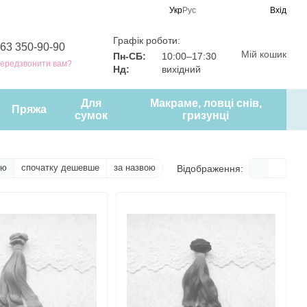
Укр
Рус
Вхід
Графік роботи:
63 350-90-90
Мій кошик
Пн-СБ:
10:00–17:30
ередзвонити вам?
Нд:
вихідний
Для
Макраме, ловці снів,
Пряжа
сумок
гризунці
тю
спочатку дешевше
за назвою
Відображення: