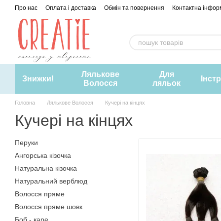
Перейти до основного контенту
Про нас
Оплата і доставка
Обмін та повернення
Контактна інфор
Лялькове
Для
Знижки!
Інст
Волосся
ляльок
Головна
Лялькове Волосся
Кучері на кінцях
Кучері на кінцях
Перуки
Ангорська кізочка
Натуральна кізочка
Натуральний верблюд
Волосся пряме
Волосся пряме шовк
Боб - каре