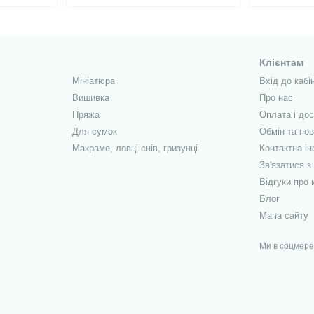
Клієнтам
Мініатюра
Вхід до кабі
Вишивка
Про нас
Пряжа
Оплата і до
Для сумок
Обмін та по
Макраме, ловці снів, гризунці
Контактна і
Зв'язатися з
Відгуки про 
Блог
Мапа сайту
Ми в соцмер