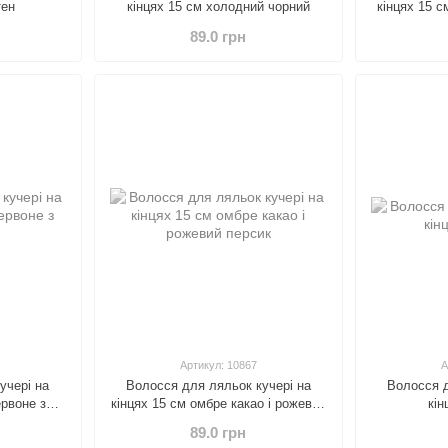
тен
кінцях 15 см холодний чорний
кінцях 15 с
89.0 грн
Артикул: 10867
А
учері на
Волосся для ляльок кучері на
Волосся д
ервоне з
кінцях 15 см омбре какао і рожевий
кін
персик
89.0 грн