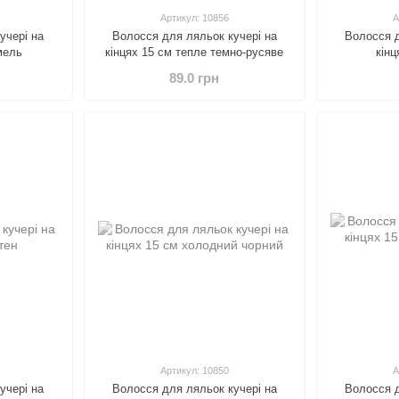
Артикул: 10856
А
учері на
Волосся для ляльок кучері на
Волосся д
мель
кінцях 15 см тепле темно-русяве
кінц
89.0 грн
Артикул: 10850
А
учері на
Волосся для ляльок кучері на
Волосся д