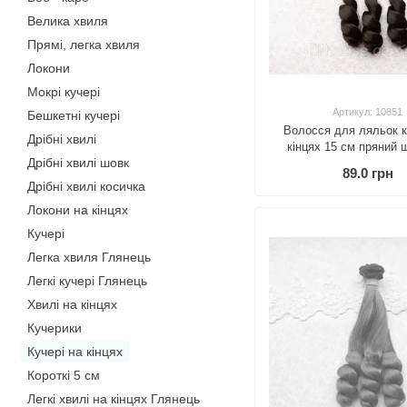
Велика хвиля
Прямі, легка хвиля
Локони
Мокрі кучері
Артикул: 10851
Бешкетні кучері
Волосся для ляльок к
Дрібні хвилі
кінцях 15 см пряний 
Дрібні хвилі шовк
89.0 грн
Дрібні хвилі косичка
Локони на кінцях
Кучері
Легка хвиля Глянець
Легкі кучері Глянець
Хвилі на кінцях
Кучерики
Кучері на кінцях
Короткі 5 см
Легкі хвилі на кінцях Глянець