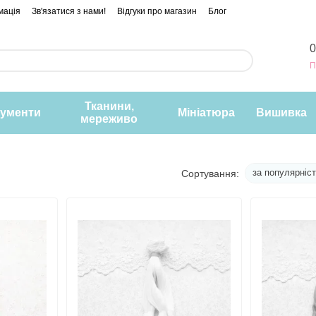
мація
Зв'язатися з нами!
Відгуки про магазин
Блог
0
П
Тканини,
рументи
Мініатюра
Вишивка
мереживо
за популярніс
Сортування: