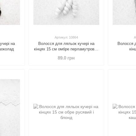
Артикул: 10864
А
учері на
Волосся для ляльок кучері на
Волосся д
шоколад
кінцях 15 см омбре перламутровий
кін
блонд
89.0 грн