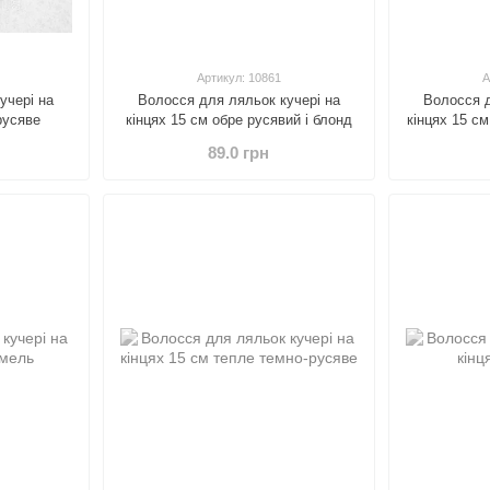
Артикул: 10861
А
учері на
Волосся для ляльок кучері на
Волосся д
русяве
кінцях 15 см обре русявий і блонд
кінцях 15 см
89.0 грн