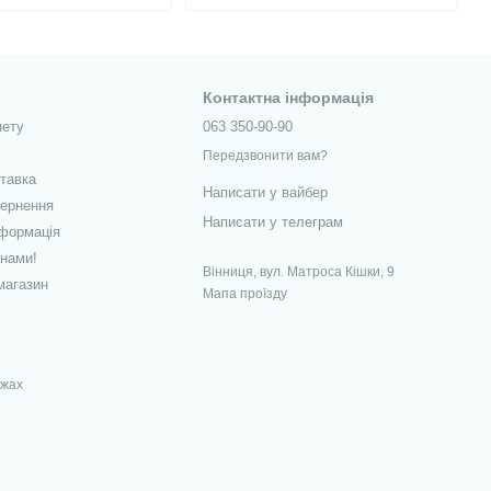
Контактна інформація
нету
063 350-90-90
Передзвонити вам?
ставка
Написати у вайбер
вернення
Написати у телеграм
нформація
 нами!
Вінниця, вул. Матроса Кішки, 9
магазин
Мапа проїзду
ежах