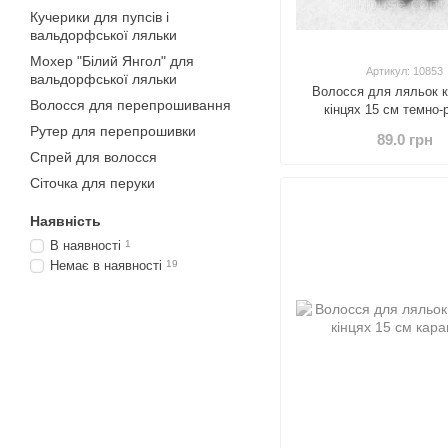
Кучерики для пупсів і
вальдорфської ляльки
Мохер "Білий Янгол" для
Артикул: 10853
вальдорфської ляльки
Волосся для ляльок к
Волосся для перепрошивання
кінцях 15 см темно-
Рутер для перепрошивки
89.0 грн
Спрей для волосся
Сіточка для перуки
Наявність
В наявності
1
Немає в наявності
19