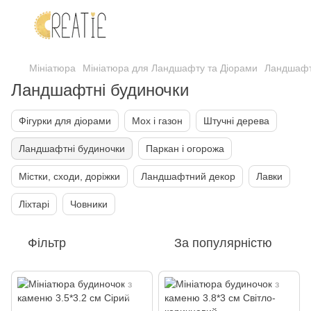
Мініатюра
Мініатюра для Ландшафту та Діорами
Ландшафт
Ландшафтні будиночки
Фігурки для діорами
Мох і газон
Штучні дерева
Ландшафтні будиночки
Паркан і огорожа
Містки, сходи, доріжки
Ландшафтний декор
Лавки
Ліхтарі
Човники
Фільтр
За популярністю