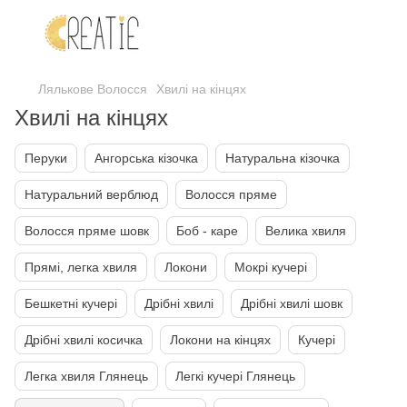
Лялькове Волосся
Хвилі на кінцях
Хвилі на кінцях
Перуки
Ангорська кізочка
Натуральна кізочка
Натуральний верблюд
Волосся пряме
Волосся пряме шовк
Боб - каре
Велика хвиля
Прямі, легка хвиля
Локони
Мокрі кучері
Бешкетні кучері
Дрібні хвилі
Дрібні хвилі шовк
Дрібні хвилі косичка
Локони на кінцях
Кучері
Легка хвиля Глянець
Легкі кучері Глянець