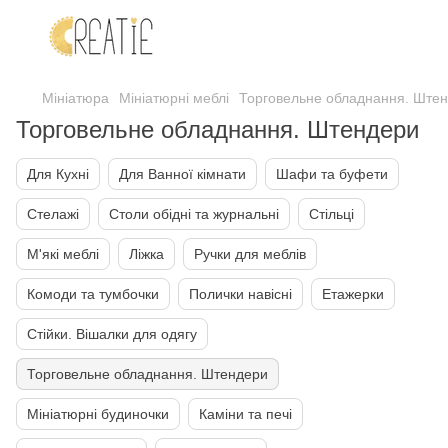
Мініатюра
Мініатюрні меблі
Торговельне обладнання. Ште
Торговельне обладнання. Штендери
Для Кухні
Для Ванної кімнати
Шафи та буфети
Стелажі
Столи обідні та журнальні
Стільці
М'які меблі
Ліжка
Ручки для меблів
Комоди та тумбочки
Полички навісні
Етажерки
Стійки. Вішалки для одягу
Торговельне обладнання. Штендери
Мініатюрні будиночки
Каміни та печі