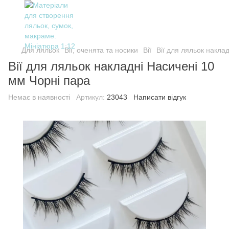
Для ляльок
Вії, оченята та носики
Вії
Вії для ляльок накла
Вії для ляльок накладні Насичені 10
мм Чорні пара
Немає в наявності
Артикул:
23043
Написати відгук