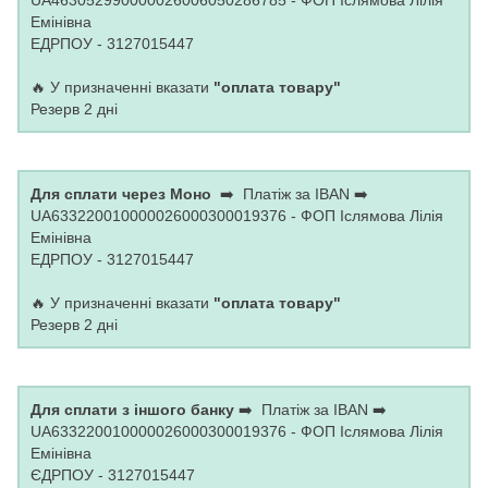
UA463052990000026006050286785 - ФОП Іслямова Лілія
Емінівна
ЕДРПОУ - 3127015447
🔥 У призначенні вказати
"оплата товару"
Резерв 2 дні
Для сплати через Моно
➡️ Платіж за IBAN ➡️
UA633220010000026000300019376 - ФОП Іслямова Лілія
Емінівна
ЕДРПОУ - 3127015447
🔥 У призначенні вказати
"оплата товару"
Резерв 2 дні
Для сплати з іншого банку
➡️ Платіж за IBAN ➡️
UA633220010000026000300019376 - ФОП Іслямова Лілія
Емінівна
ЄДРПОУ - 3127015447