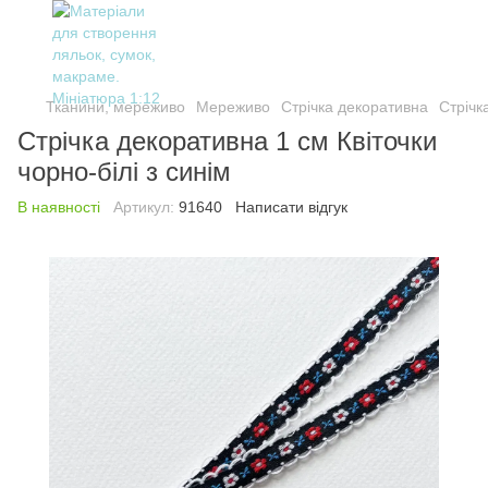
Тканини, мереживо
Мереживо
Стрічка декоративна
Стрічк
Стрічка декоративна 1 см Квіточки
чорно-білі з синім
В наявності
Артикул:
91640
Написати відгук