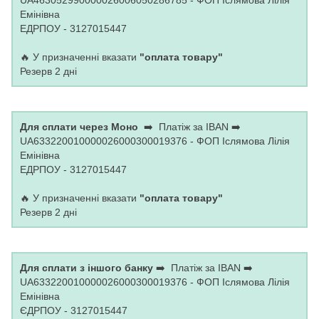
UA463052990000026006050286785 - ФОП Іслямова Лілія
Емінівна
ЕДРПОУ - 3127015447
🔥 У призначенні вказати
"оплата товару"
Резерв 2 дні
Для сплати через Моно
➡️ Платіж за IBAN ➡️
UA633220010000026000300019376 - ФОП Іслямова Лілія
Емінівна
ЕДРПОУ - 3127015447
🔥 У призначенні вказати
"оплата товару"
Резерв 2 дні
Для сплати з іншого банку
➡️ Платіж за IBAN ➡️
UA633220010000026000300019376 - ФОП Іслямова Лілія
Емінівна
ЄДРПОУ - 3127015447